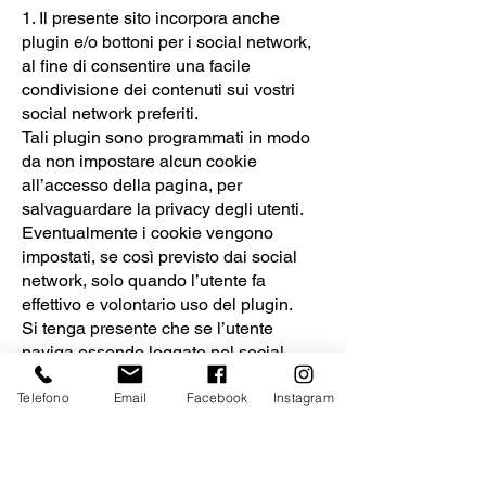
1. Il presente sito incorpora anche
plugin e/o bottoni per i social network,
al fine di consentire una facile
condivisione dei contenuti sui vostri
social network preferiti.
Tali plugin sono programmati in modo
da non impostare alcun cookie
all’accesso della pagina, per
salvaguardare la privacy degli utenti.
Eventualmente i cookie vengono
impostati, se così previsto dai social
network, solo quando l’utente fa
effettivo e volontario uso del plugin.
Si tenga presente che se l’utente
naviga essendo loggato nel social
network allora ha già acconsentito
Telefono
Email
Facebook
Instagram
all’uso dei cookie veicolati tramite
questo sito al momento dell’iscrizione
al social network.