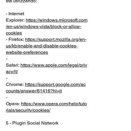
sta utilizzando:
- Internet
Explorer:
https://windows.microsoft.com
/en-us/windows-vista/block-or-allow-
cookies
- Firefox:
https://support.mozilla.org/en-
us/kb/enable-and-disable-cookies-
website-preferences
-
Safari:
https://www.apple.com/legal/priv
acy/it/
-
Chrome:
https://support.google.com/ac
counts/answer/61416?hl=it
-
Opera:
https://www.opera.com/help/tuto
rials/security/cookies/
5 - Plugin Social Network