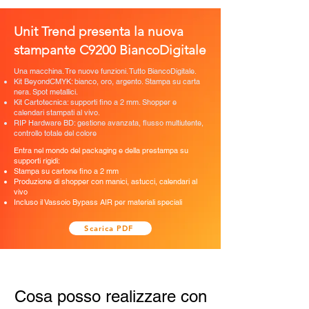
Unit Trend presenta la nuova
stampante C9200 BiancoDigitale
Una macchina. Tre nuove funzioni. Tutto BiancoDigitale.
Kit BeyondCMYK: bianco, oro, argento. Stampa su carta
nera. Spot metallici.
Kit Cartotecnica: supporti fino a 2 mm. Shopper e
calendari stampati al vivo.
RIP Hardware BD: gestione avanzata, flusso multiutente,
controllo totale del colore
Entra nel mondo del packaging e della prestampa su
supporti rigidi:
Stampa su cartone fino a 2 mm
Produzione di shopper con manici, astucci, calendari al
vivo
Incluso il Vassoio Bypass AIR per materiali speciali
Scarica PDF
Cosa posso realizzare con