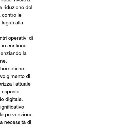
na riduzione del 
 contro le 
legati alla 
tri operativi di 
 in continua 
denziando la 
ine.
ibernetiche, 
nvolgimento di 
rizza l'attuale 
 risposta 
o digitale.
ignificativo 
lla prevenzione 
la necessità di 