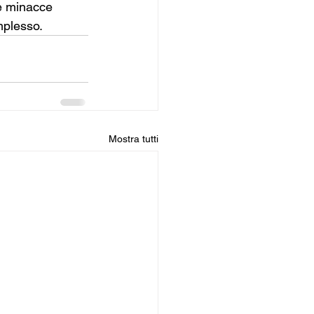
le minacce 
mplesso.
Mostra tutti