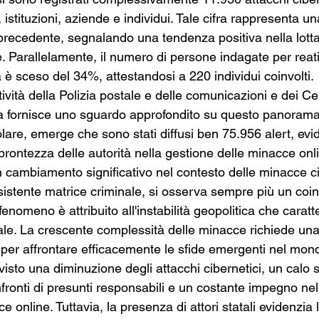
e, istituzioni, aziende e individui. Tale cifra rappresenta u
precedente, segnalando una tendenza positiva nella lotta
 Parallelamente, il numero di persone indagate per reati 
 è sceso del 34%, attestandosi a 220 individui coinvolti.
tività della Polizia postale e delle comunicazioni e dei Cen
a fornisce uno sguardo approfondito su questo panorama
olare, emerge che sono stati diffusi ben 75.956 alert, evi
prontezza delle autorità nella gestione delle minacce onl
un cambiamento significativo nel contesto delle minacce c
rsistente matrice criminale, si osserva sempre più un coi
 fenomeno è attribuito all'instabilità geopolitica che caratte
ale. La crescente complessità delle minacce richiede una
per affrontare efficacemente le sfide emergenti nel mond
 visto una diminuzione degli attacchi cibernetici, un calo s
nfronti di presunti responsabili e un costante impegno ne
e online. Tuttavia, la presenza di attori statali evidenzia 