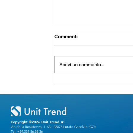
Commenti
Scrivi un commento...
Pausa estiva dal 10 al 21
agosto 2026
Copyright ©2026 Unit Trend srl
Via della Resistenza, 11/A - 22075 Lurate Caccivio (CO)
Tel. +39.031.56.36.36