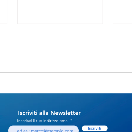
31 Marzo World Back Up
Webi
Day
Ado
Iscriviti alla Newsletter
Inserisci il tuo indirizzo email
Iscriviti