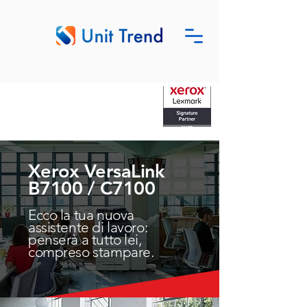
Xerox VersaLink
B7100 / C7100
Ecco la tua nuova
assistente di lavoro:
penserà a tutto lei,
compreso stampare.