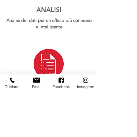
ANALISI
Analisi dei dati per un ufficio più connesso
e intelligente
DIGITALIZZAZIONE
Telefono
Email
Facebook
Instagram
Ottimizza e automatizza i processi per una
collaborazione ottimale e una maggiore
produttività