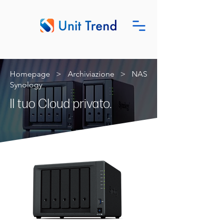
Homepage
>
Archiviazione > NAS
Synology
Il tuo Cloud privato.