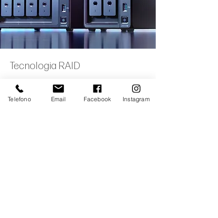
Tecnologia RAID
Il RAID (Redundant Array of Independent
Disks) è una tecnologia di archiviazione dati
Telefono
Email
Facebook
Instagram
che combina uno o più dischi in un'unica
unità di storage per ottenere una maggiore
efficienza e sicurezza dei dati. I diversi tipi di
RAID offrono diversi livelli di ridondanza dei
dati, disponibilità dello storage e velocità.
Tieni presente che il tipo di RAID che scegli
determina il numero di slot di dischi
necessari sul tuo NAS per raggiungere la
capacità di storage desiderata.