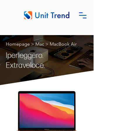
Homepage
>
Mac > MacBook Air
Iperleggero.
Extraveloce.