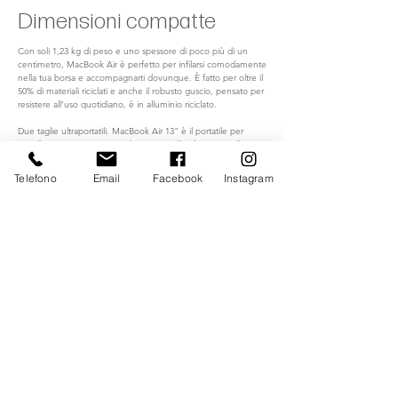
Dimensioni compatte
Con soli 1,23 kg di peso e uno spessore di poco più di un
centimetro, MacBook Air è perfetto per infilarsi comodamente
nella tua borsa e accompagnarti dovunque. È fatto per oltre il
50% di materiali riciclati e anche il robusto guscio, pensato per
resistere all’uso quotidiano, è in alluminio riciclato.
Due taglie ultraportatili. MacBook Air 13" è il portatile per
eccellenza, mentre MacBook Air 15" ti dà più spazio sullo
schermo per il multitasking.
Telefono
Email
Facebook
Instagram
Copyright ©2026 Unit Trend srl
Via della Resistenza, 11/A - 22075 Lurate Caccivio (CO)
Tel.
+39.031.56.36.36
Mail.
info@unittrend.it
P.IVA E C.F.
01914700131
Iscriviti alla Newsletter
Inserisci il tuo indirizzo email